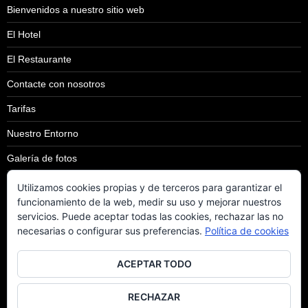
Bienvenidos a nuestro sitio web
El Hotel
El Restaurante
Contacte con nosotros
Tarifas
Nuestro Entorno
Galería de fotos
Aviso Legal
Utilizamos cookies propias y de terceros para garantizar el
funcionamiento de la web, medir su uso y mejorar nuestros
Más información sobre las cookies
servicios. Puede aceptar todas las cookies, rechazar las no
necesarias o configurar sus preferencias.
Política de cookies
Política de cookies
Ofertas y Promociones
ACEPTAR TODO
Blog
RECHAZAR