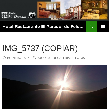
Buscar
Hotel Restaurante El Parador de Felechosa
SALTAR
MENÚ
AL
PRINCI
CONTENIDO
IMG_5737 (COPIAR)
10 ENERO, 2016
800 × 598
GALERÍA DE FOTOS