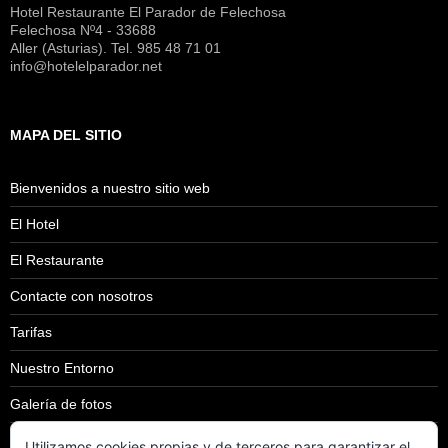
Hotel Restaurante El Parador de Felechosa
Felechosa Nº4 - 33688
Aller (Asturias). Tel. 985 48 71 01
info@hotelelparador.net
MAPA DEL SITIO
Bienvenidos a nuestro sitio web
El Hotel
El Restaurante
Contacte con nosotros
Tarifas
Nuestro Entorno
Galería de fotos
Aviso Legal
Utilizamos cookies propias y de terceros para garantizar el