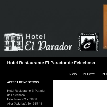
Buscar
Hotel Restaurante El Parador de Felechosa
SALTAR AL CONTENIDO
INICIO
EL HOTEL
EL
ACERCA DE NOSOTROS
Hotel Restaurante El Parador
de Felechosa
Felechosa Nº4 - 33688
Aller (Asturias). Tel. 985 48